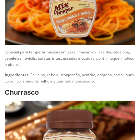
Especial para temperar massas em geral, macarrão, lasanha, canelone,
capeletes, raviólis, batatas fritas, assadas e cozidas, purê, nhoque, molhos
e pizzas.
Ingredientes:
Sal, alho, cebola, Manjericão, açafrão, orégano, salsa, louro,
colorífico, amido de milho e glutamato monossódico.
Churrasco