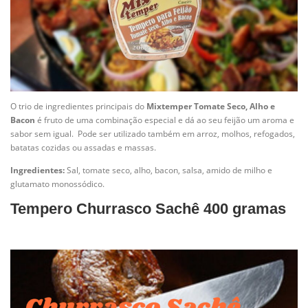
O trio de ingredientes principais do
Mixtemper Tomate Seco, Alho e
Bacon
é fruto de uma combinação especial e dá ao seu feijão um aroma e
sabor sem igual. Pode ser utilizado também em arroz, molhos, refogados,
batatas cozidas ou assadas e massas.
Ingredientes:
Sal, tomate seco, alho, bacon, salsa, amido de milho e
glutamato monossódico.
Tempero Churrasco
Sachê 400 gramas