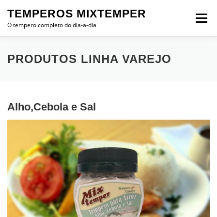
Pular para o conteúdo
TEMPEROS MIXTEMPER
Menu
O tempero completo do dia-a-dia
INÍCIO
SOBRE A EMPRESA
LINHA VAREJO
PRODUTOS LINHA VAREJO
LINHA PROFISSIONAL
É HORA DE TEMPERAR
Alho,Cebola e Sal