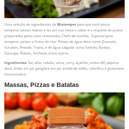
Uma seleção de ingredientes da
Mixtemper
para que você possa
temperar peixes nobres e ter em sua mesa o sabor e o requinte de pratos
preparados pelos mais renomados Chefs de cozinha. Especial para
temperar peixes e frutos do mar. Peixes de água doce como Dourado,
Surubim, Pintado, Traíra, e de água salgada como Salmão, Badejo,
Garoupa, Robalo, Anchova, entre outros.
Ingredientes:
Sal, alho, cebola, salsa, curry, açafrão, endro dill, páprica
doce, limão em pó, gengibre em pó, amido de milho, colorífico e glutamato
monossódico.
Massas, Pizzas e Batatas